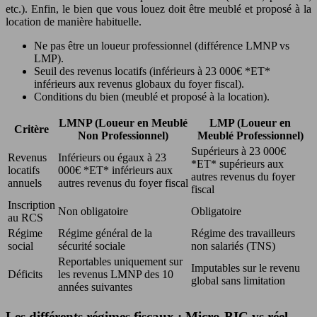
etc.). Enfin, le bien que vous louez doit être meublé et proposé à la
location de manière habituelle.
Ne pas être un loueur professionnel (différence LMNP vs
LMP).
Seuil des revenus locatifs (inférieurs à 23 000€ *ET*
inférieurs aux revenus globaux du foyer fiscal).
Conditions du bien (meublé et proposé à la location).
LMNP (Loueur en Meublé
LMP (Loueur en
Critère
Non Professionnel)
Meublé Professionnel)
Supérieurs à 23 000€
Revenus
Inférieurs ou égaux à 23
*ET* supérieurs aux
locatifs
000€ *ET* inférieurs aux
autres revenus du foyer
annuels
autres revenus du foyer fiscal
fiscal
Inscription
Non obligatoire
Obligatoire
au RCS
Régime
Régime général de la
Régime des travailleurs
social
sécurité sociale
non salariés (TNS)
Reportables uniquement sur
Imputables sur le revenu
Déficits
les revenus LMNP des 10
global sans limitation
années suivantes
Les différents régimes fiscaux : Micro-BIC vs réel