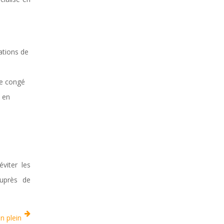
ations de
re congé
s en
viter les
auprès de
n plein