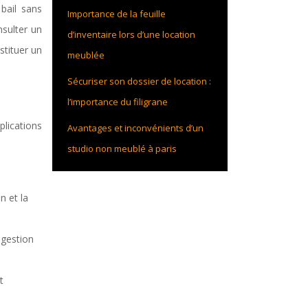
 bail sans
Importance de la feuille
nsulter un
d’inventaire lors d’une location
stituer un
meublée
Sécuriser son dossier de location :
l’importance du filigrane
lications
Avantages et inconvénients d’un
studio non meublé à paris
n et la
 gestion
t