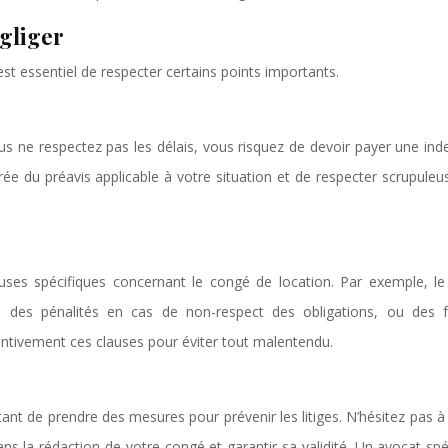
égliger
est essentiel de respecter certains points importants.
ous ne respectez pas les délais, vous risquez de devoir payer une in
ée du préavis applicable à votre situation et de respecter scrupule
lauses spécifiques concernant le congé de location. Par exemple, le
é, des pénalités en cas de non-respect des obligations, ou des f
tentivement ces clauses pour éviter tout malentendu.
tant de prendre des mesures pour prévenir les litiges. N’hésitez pas à
 la rédaction de votre congé et garantir sa validité. Un avocat spé