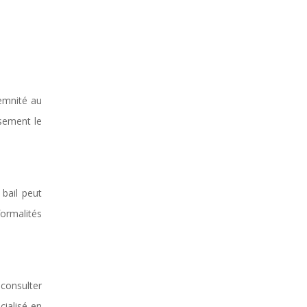
demnité au
usement le
 bail peut
ormalités
 consulter
cialisé en