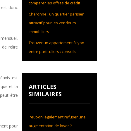
comparer les offres de crédit
l est donc
Charonne : un quartier parisien
attractif pour les vendeurs
immobiliers
r mensuel,
Trouver un appartement à lyon
 de relire
entre particuliers : conseils
éavis est
ARTICLES
ique et la
SIMILAIRES
peut être
Peut-on légalement refuser une
augmentation de loyer ?
ement pour