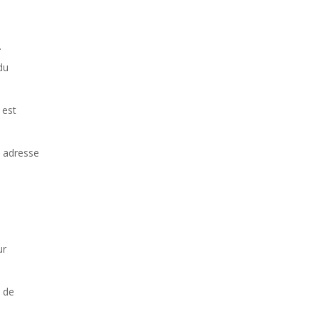
.
du
 est
e adresse
ur
 de