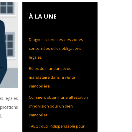
À LA UNE
Diagnostic termites : les zones
concernées et les obligations
légales
Rôles du mandant et du
mandataire dans la vente
immobilière
Comment obtenir une attestation
es légales
d’indivision pour un bien
plications
immobilier ?
l.
TAEG : outil indispensable pour